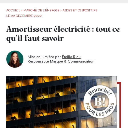
ACCUEIL
>
MARCHÉ DE L'ÉNERGIE
>
AIDES ET DISPOSITIFS
LE 22 DÉCEMBRE 2022
Amortisseur électricité : tout ce
qu’il faut savoir
Mise en lumière par
Émilie Riou
,
Responsable Marque & Communication