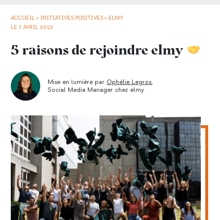
ACCUEIL
>
INITIATIVES POSITIVES
>
ELMY
LE 7 AVRIL 2023
5 raisons de rejoindre elmy
Mise en lumière par
Ophélie Legros
,
Social Media Manager chez elmy